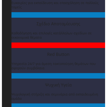
Ευκαιρίες για εκπαίδευση και επασχόληση σε πολλούς
τομείς
Σχέδιο Αποταμίευσης
Καθοδήγηση και επιλογές κατάλληλων σχεδίων σε
οικονομικά θέματα
Red Button
Υπηρεσία 24/7 για άμεση τακτοποίηση θεμάτων που
αφορούν συμβόλαια
Ψυχική Υγεία
Ψυχολογική στήριξη και σεμινάρια από εκπαιδευμένη
ομάδα