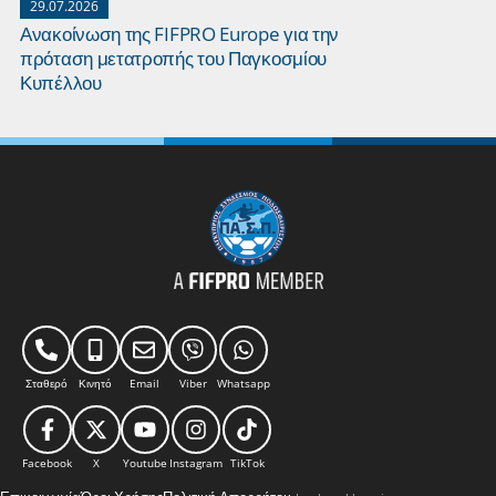
29.07.2026
27.07.2026
Ανακοίνωση της FIFPRO Europe για την
Οι κυρίαρχ
πρόταση μετατροπής του Παγκοσμίου
ρεκόρ τους 
Κυπέλλου
Σταθερό
Κινητό
Email
Viber
Whatsapp
Facebook
X
Youtube
Instagram
TikTok