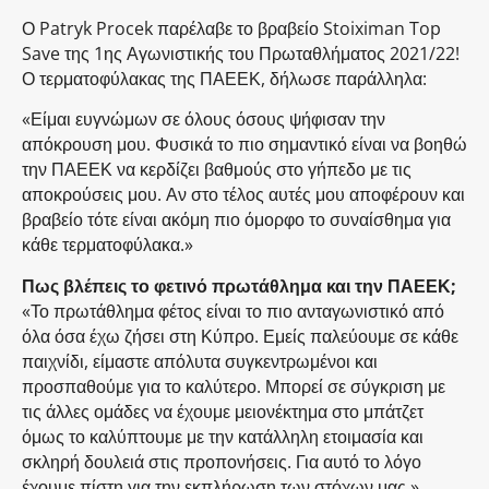
Ο Patryk Procek παρέλαβε το βραβείο Stoiximan Top
Save της 1ης Αγωνιστικής του Πρωταθλήματος 2021/22!
Ο τερματοφύλακας της ΠΑΕΕΚ, δήλωσε παράλληλα:
«Είμαι ευγνώμων σε όλους όσους ψήφισαν την
απόκρουση μου. Φυσικά το πιο σημαντικό είναι να βοηθώ
την ΠΑΕΕΚ να κερδίζει βαθμούς στο γήπεδο με τις
αποκρούσεις μου. Αν στο τέλος αυτές μου αποφέρουν και
βραβείο τότε είναι ακόμη πιο όμορφο το συναίσθημα για
κάθε τερματοφύλακα.»
Πως βλέπεις το φετινό πρωτάθλημα και την ΠΑΕΕΚ;
«Το πρωτάθλημα φέτος είναι το πιο ανταγωνιστικό από
όλα όσα έχω ζήσει στη Κύπρο. Εμείς παλεύουμε σε κάθε
παιχνίδι, είμαστε απόλυτα συγκεντρωμένοι και
προσπαθούμε για το καλύτερο. Μπορεί σε σύγκριση με
τις άλλες ομάδες να έχουμε μειονέκτημα στο μπάτζετ
όμως το καλύπτουμε με την κατάλληλη ετοιμασία και
σκληρή δουλειά στις προπονήσεις. Για αυτό το λόγο
έχουμε πίστη για την εκπλήρωση των στόχων μας.»