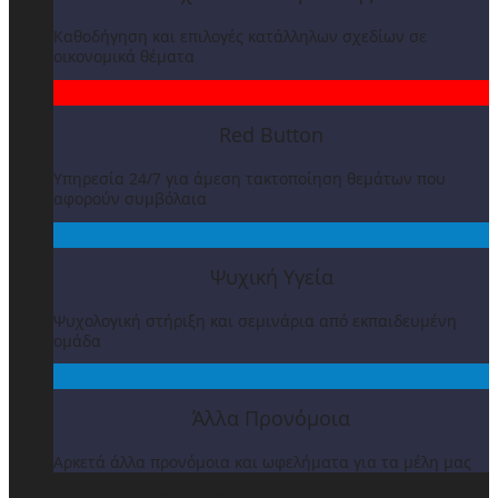
Καθοδήγηση και επιλογές κατάλληλων σχεδίων σε
οικονομικά θέματα
Red Button
Υπηρεσία 24/7 για άμεση τακτοποίηση θεμάτων που
αφορούν συμβόλαια
Ψυχική Υγεία
Ψυχολογική στήριξη και σεμινάρια από εκπαιδευμένη
ομάδα
Άλλα Προνόμοια
Αρκετά άλλα προνόμοια και ωφελήματα για τα μέλη μας
ΒΡΑΒΕΙΑ & ΕΚΔΗΛΩΣΕΙΣ