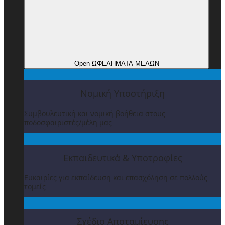
Open ΩΦΕΛΗΜΑΤΑ ΜΕΛΩΝ
Νομική Υποστήριξη
Συμβουλευτική και νομική βοήθεια στους
ποδοσφαιριστές/μέλη μας
Εκπαιδευτικά & Υποτροφίες
Ευκαιρίες για εκπαίδευση και επασχόληση σε πολλούς
τομείς
Σχέδιο Αποταμίευσης