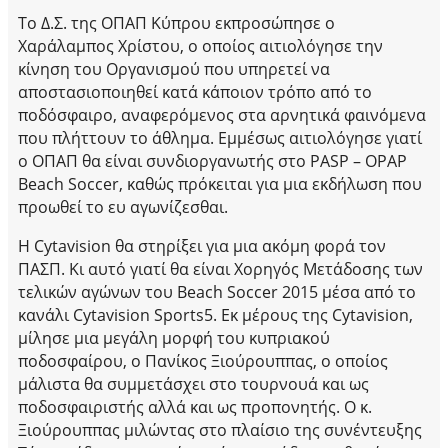
Το Δ.Σ. της ΟΠΑΠ Κύπρου εκπροσώπησε ο
Χαράλαμπος Χρίστου, ο οποίος αιτιολόγησε την
κίνηση του Οργανισμού που υπηρετεί να
αποστασιοποιηθεί κατά κάποιον τρόπο από το
ποδόσφαιρο, αναφερόμενος στα αρνητικά φαινόμενα
που πλήττουν το άθλημα. Εμμέσως αιτιολόγησε γιατί
ο ΟΠΑΠ θα είναι συνδιοργανωτής στο PASP – OPAP
Beach Soccer, καθώς πρόκειται για μια εκδήλωση που
προωθεί το ευ αγωνίζεσθαι.
Η Cytavision θα στηρίξει για μια ακόμη φορά τον
ΠΑΣΠ. Κι αυτό γιατί θα είναι Χορηγός Μετάδοσης των
τελικών αγώνων του Beach Soccer 2015 μέσα από το
κανάλι Cytavision Sports5. Εκ μέρους της Cytavision,
μίλησε μια μεγάλη μορφή του κυπριακού
ποδοσφαίρου, ο Πανίκος Ξιούρουππας, ο οποίος
μάλιστα θα συμμετάσχει στο τουρνουά και ως
ποδοσφαιριστής αλλά και ως προπονητής. Ο κ.
Ξιούρουππας μιλώντας στο πλαίσιο της συνέντευξης