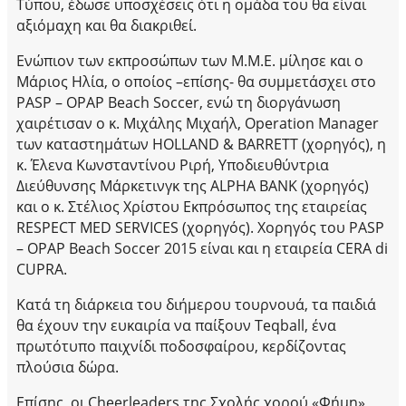
Τύπου, έδωσε υποσχέσεις ότι η ομάδα του θα είναι
αξιόμαχη και θα διακριθεί.
Ενώπιον των εκπροσώπων των Μ.Μ.Ε. μίλησε και ο
Μάριος Ηλία, ο οποίος –επίσης- θα συμμετάσχει στο
PASP – OPAP Beach Soccer, ενώ τη διοργάνωση
χαιρέτισαν ο κ. Μιχάλης Μιχαήλ, Operation Manager
των καταστημάτων HOLLAND & BARRETT (χορηγός), η
κ. Έλενα Κωνσταντίνου Ριρή, Υποδιευθύντρια
Διεύθυνσης Μάρκετινγκ της ALPHA BANK (χορηγός)
και ο κ. Στέλιος Χρίστου Εκπρόσωπος της εταιρείας
RESPECT MED SERVICES (χορηγός). Χορηγός του PASP
– OPAP Beach Soccer 2015 είναι και η εταιρεία CERA di
CUPRA.
Κατά τη διάρκεια του διήμερου τουρνουά, τα παιδιά
θα έχουν την ευκαιρία να παίξουν Teqball, ένα
πρωτότυπο παιχνίδι ποδοσφαίρου, κερδίζοντας
πλούσια δώρα.
Επίσης, οι Cheerleaders της Σχολής χορού «Φήμη»