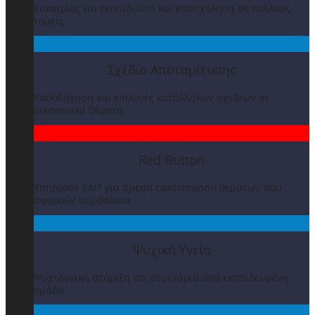
Ευκαιρίες για εκπαίδευση και επασχόληση σε πολλούς
τομείς
Σχέδιο Αποταμίευσης
Καθοδήγηση και επιλογές κατάλληλων σχεδίων σε
οικονομικά θέματα
Red Button
Υπηρεσία 24/7 για άμεση τακτοποίηση θεμάτων που
αφορούν συμβόλαια
Ψυχική Υγεία
Ψυχολογική στήριξη και σεμινάρια από εκπαιδευμένη
ομάδα