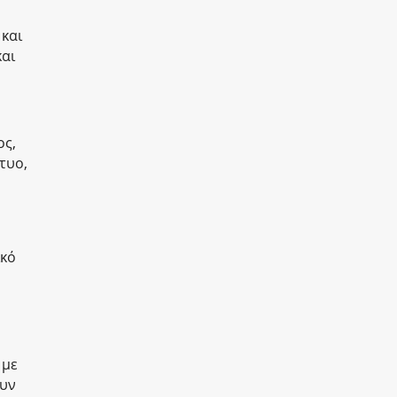
και
αι
ος,
τυο,
ικό
 με
ουν