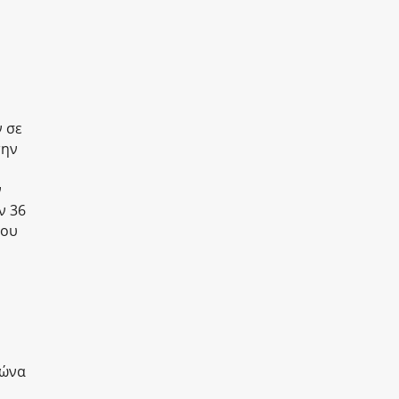
 σε
την
ν
ν 36
του
γώνα