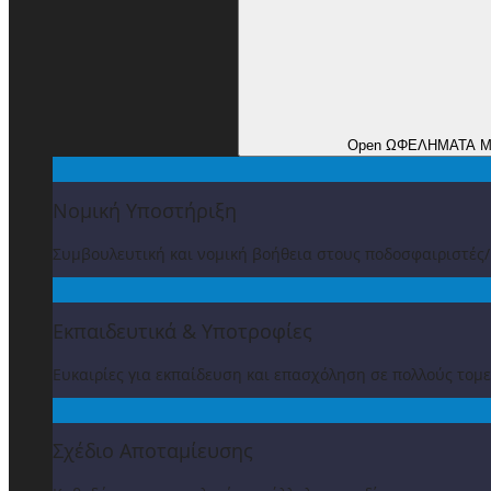
Open ΩΦΕΛΗΜΑΤΑ 
Νομική Υποστήριξη
Συμβουλευτική και νομική βοήθεια στους ποδοσφαιριστές
Εκπαιδευτικά & Υποτροφίες
Ευκαιρίες για εκπαίδευση και επασχόληση σε πολλούς τομε
Σχέδιο Αποταμίευσης