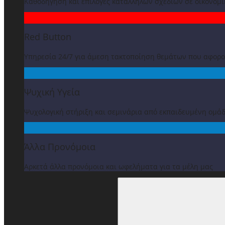
Καθοδήγηση και επιλογές κατάλληλων σχεδίων σε οικονομ
Red Button
Υπηρεσία 24/7 για άμεση τακτοποίηση θεμάτων που αφορ
Ψυχική Υγεία
Ψυχολογική στήριξη και σεμινάρια από εκπαιδευμένη ομά
Άλλα Προνόμοια
Αρκετά άλλα προνόμοια και ωφελήματα για τα μέλη μας