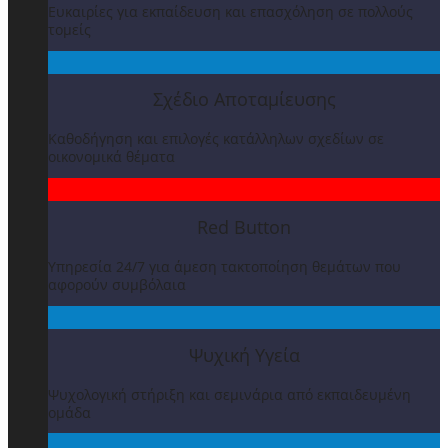
Ευκαιρίες για εκπαίδευση και επασχόληση σε πολλούς
τομείς
Σχέδιο Αποταμίευσης
Καθοδήγηση και επιλογές κατάλληλων σχεδίων σε
οικονομικά θέματα
Red Button
Υπηρεσία 24/7 για άμεση τακτοποίηση θεμάτων που
αφορούν συμβόλαια
Ψυχική Υγεία
Ψυχολογική στήριξη και σεμινάρια από εκπαιδευμένη
ομάδα