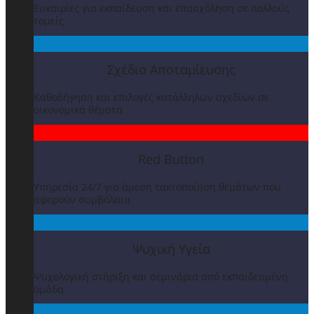
Ευκαιρίες για εκπαίδευση και επασχόληση σε πολλούς
τομείς
Σχέδιο Αποταμίευσης
Καθοδήγηση και επιλογές κατάλληλων σχεδίων σε
οικονομικά θέματα
Red Button
Υπηρεσία 24/7 για άμεση τακτοποίηση θεμάτων που
αφορούν συμβόλαια
Ψυχική Υγεία
Ψυχολογική στήριξη και σεμινάρια από εκπαιδευμένη
ομάδα