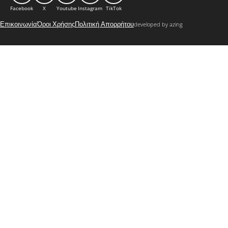
Facebook
X
Youtube
Instagram
TikTok
Επικοινωνία
Όροι Χρήσης
Πολιτική Απορρήτου
developed by azing