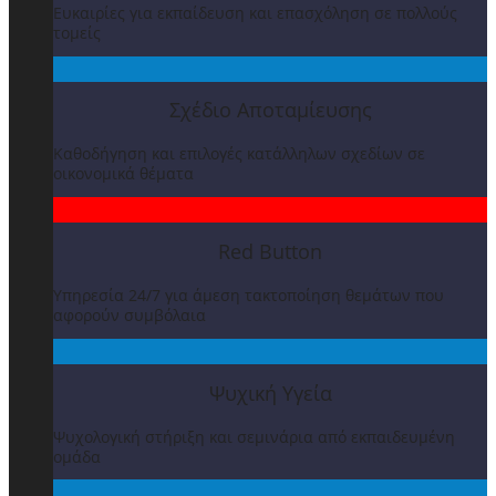
Ευκαιρίες για εκπαίδευση και επασχόληση σε πολλούς
τομείς
Σχέδιο Αποταμίευσης
Καθοδήγηση και επιλογές κατάλληλων σχεδίων σε
οικονομικά θέματα
Red Button
Υπηρεσία 24/7 για άμεση τακτοποίηση θεμάτων που
αφορούν συμβόλαια
Ψυχική Υγεία
Ψυχολογική στήριξη και σεμινάρια από εκπαιδευμένη
ομάδα