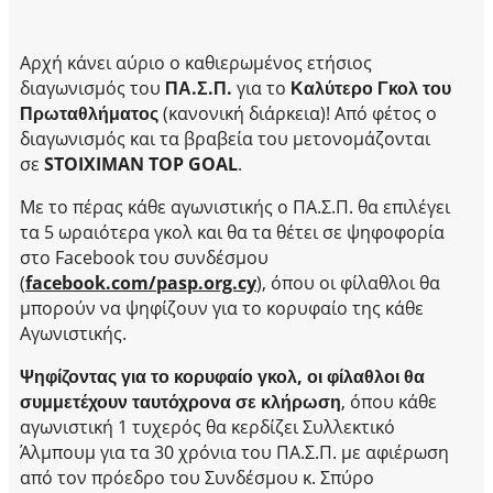
Αρχή κάνει αύριο ο καθιερωμένος ετήσιος
διαγωνισμός του
ΠΑ.Σ.Π.
για το
Καλύτερο Γκολ του
Πρωταθλήματος
(κανονική διάρκεια)! Από φέτος ο
διαγωνισμός και τα βραβεία του μετονομάζονται
σε
STOIXIMAN TOP GOAL
.
Με το πέρας κάθε αγωνιστικής ο ΠΑ.Σ.Π. θα επιλέγει
τα 5 ωραιότερα γκολ και θα τα θέτει σε ψηφοφορία
στο Facebook του συνδέσμου
(
facebook.com/pasp.org.cy
), όπου οι φίλαθλοι θα
μπορούν να ψηφίζουν για το κορυφαίο της κάθε
Αγωνιστικής.
Ψηφίζοντας για το κορυφαίο γκολ, οι φίλαθλοι θα
συμμετέχουν ταυτόχρονα σε κλήρωση
, όπου κάθε
αγωνιστική 1 τυχερός θα κερδίζει Συλλεκτικό
Άλμπουμ για τα 30 χρόνια του ΠΑ.Σ.Π. με αφιέρωση
από τον πρόεδρο του Συνδέσμου κ. Σπύρο