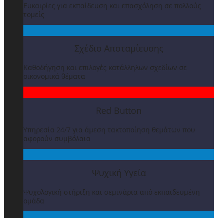
Ευκαιρίες για εκπαίδευση και επασχόληση σε πολλούς
τομείς
Σχέδιο Αποταμίευσης
Καθοδήγηση και επιλογές κατάλληλων σχεδίων σε
οικονομικά θέματα
Red Button
Υπηρεσία 24/7 για άμεση τακτοποίηση θεμάτων που
αφορούν συμβόλαια
Ψυχική Υγεία
Ψυχολογική στήριξη και σεμινάρια από εκπαιδευμένη
ομάδα