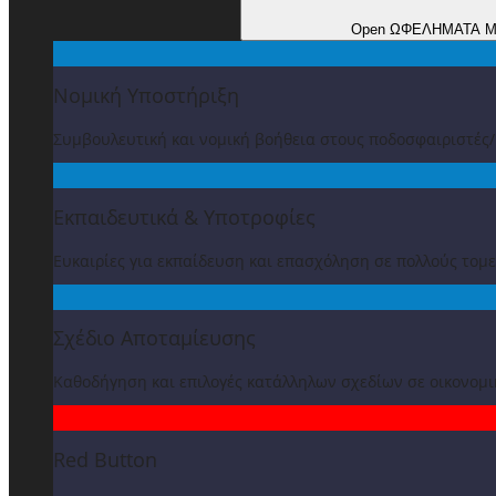
Open ΩΦΕΛΗΜΑΤΑ 
Νομική Υποστήριξη
Συμβουλευτική και νομική βοήθεια στους ποδοσφαιριστές
Εκπαιδευτικά & Υποτροφίες
Ευκαιρίες για εκπαίδευση και επασχόληση σε πολλούς τομε
Σχέδιο Αποταμίευσης
Καθοδήγηση και επιλογές κατάλληλων σχεδίων σε οικονομ
Red Button