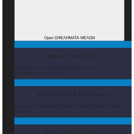
Open ΩΦΕΛΗΜΑΤΑ ΜΕΛΩΝ
Νομική Υποστήριξη
Συμβουλευτική και νομική βοήθεια στους
ποδοσφαιριστές/μέλη μας
Εκπαιδευτικά & Υποτροφίες
Ευκαιρίες για εκπαίδευση και επασχόληση σε πολλούς
τομείς
Σχέδιο Αποταμίευσης