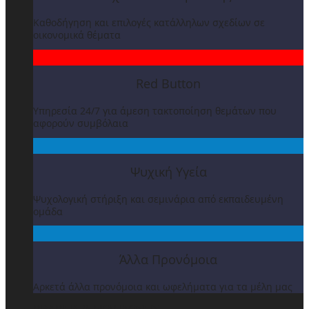
Καθοδήγηση και επιλογές κατάλληλων σχεδίων σε
οικονομικά θέματα
Red Button
Υπηρεσία 24/7 για άμεση τακτοποίηση θεμάτων που
αφορούν συμβόλαια
Ψυχική Υγεία
Ψυχολογική στήριξη και σεμινάρια από εκπαιδευμένη
ομάδα
Άλλα Προνόμοια
Αρκετά άλλα προνόμοια και ωφελήματα για τα μέλη μας
ΒΡΑΒΕΙΑ & ΕΚΔΗΛΩΣΕΙΣ