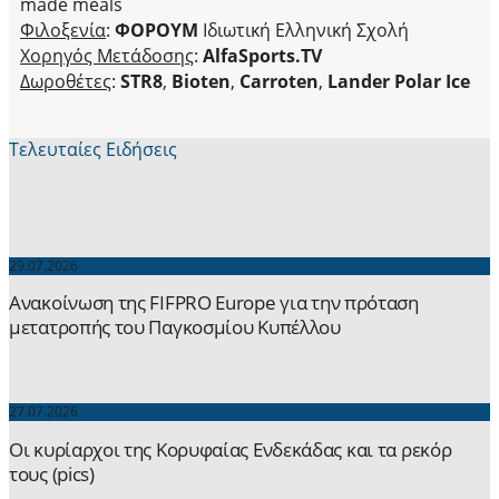
made meals
Φιλοξενία
:
ΦΟΡΟΥΜ
Ιδιωτική Ελληνική Σχολή
Χορηγός Μετάδοσης
:
AlfaSports.TV
Δωροθέτες
:
STR8
,
Bioten
,
Carroten
,
Lander Polar Ice
Τελευταίες Ειδήσεις
29.07.2026
Ανακοίνωση της FIFPRO Europe για την πρόταση
μετατροπής του Παγκοσμίου Κυπέλλου
27.07.2026
Οι κυρίαρχοι της Κορυφαίας Ενδεκάδας και τα ρεκόρ
τους (pics)