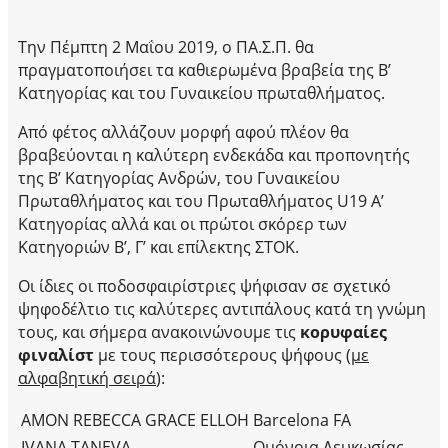
Την Πέμπτη 2 Μαΐου 2019, ο ΠΑ.Σ.Π. θα
πραγματοποιήσει τα καθιερωμένα βραβεία της B’
Κατηγορίας και του Γυναικείου πρωταθλήματος.
Από φέτος αλλάζουν μορφή αφού πλέον θα
βραβεύονται η καλύτερη ενδεκάδα και προπονητής
της Β’ Κατηγορίας Ανδρών, του Γυναικείου
Πρωταθλήματος και του Πρωταθλήματος U19 Α’
Κατηγορίας αλλά και οι πρώτοι σκόρερ των
Κατηγοριών Β’, Γ’ και επίλεκτης ΣΤΟΚ.
Οι ίδιες οι ποδοσφαιρίστριες ψήφισαν σε σχετικό
ψηφοδέλτιο τις καλύτερες αντιπάλους κατά τη γνώμη
τους, και σήμερα ανακοινώνουμε τις
κορυφαίες
φιναλίστ
με τους περισσότερους ψήφους (
με
αλφαβητική σειρά
):
AMON REBECCA GRACE ELLOH
Barcelona FA
IVANA TANEVA
Ομόνοια Λευκωσίας