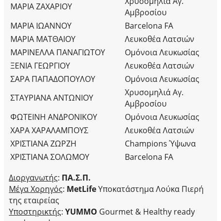
Χρυσομηλιά Αγ.
ΜΑΡΙΑ ΖΑΧΑΡΙΟΥ
Αμβροσίου
ΜΑΡΙΑ ΙΩΑΝΝΟΥ
Barcelona FA
ΜΑΡΙΑ ΜΑΤΘΑΙΟΥ
Λευκοθέα Λατσιών
ΜΑΡΙΝΕΛΛΑ ΠΑΝΑΓΙΩΤΟΥ
Ομόνοια Λευκωσίας
ΞΕΝΙΑ ΓΕΩΡΓΙΟΥ
Λευκοθέα Λατσιών
ΣΑΡΑ ΠΑΠΑΔΟΠΟΥΛΟΥ
Ομόνοια Λευκωσίας
Χρυσομηλιά Αγ.
ΣΤΑΥΡΙΑΝΑ ΑΝΤΩΝΙΟΥ
Αμβροσίου
ΦΩΤΕΙΝΗ ΑΝΔΡΟΝΙΚΟΥ
Ομόνοια Λευκωσίας
ΧΑΡΑ ΧΑΡΑΛΑΜΠΟΥΣ
Λευκοθέα Λατσιών
ΧΡΙΣΤΙΑΝΑ ΖΩΡΖΗ
Champions Ύψωνα
ΧΡΙΣΤΙΑΝΑ ΣΟΛΩΜΟΥ
Barcelona FA
Διοργανωτής
:
ΠΑ
.
Σ
.
Π
.
Μέγα Χορηγός
:
MetLife
Υποκατάστημα Λούκα Πιερή
της εταιρείας
Υποστηρικτής
:
YUMMO
Gourmet & Healthy ready