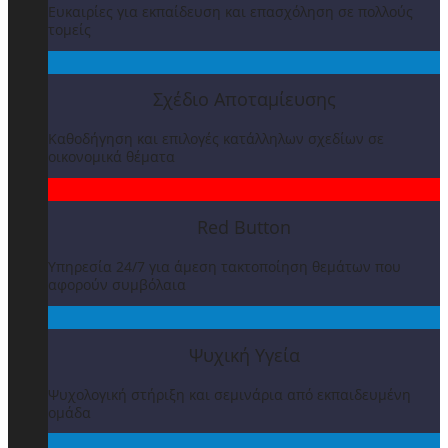
Ευκαιρίες για εκπαίδευση και επασχόληση σε πολλούς
τομείς
Σχέδιο Αποταμίευσης
Καθοδήγηση και επιλογές κατάλληλων σχεδίων σε
οικονομικά θέματα
Red Button
Υπηρεσία 24/7 για άμεση τακτοποίηση θεμάτων που
αφορούν συμβόλαια
Ψυχική Υγεία
Ψυχολογική στήριξη και σεμινάρια από εκπαιδευμένη
ομάδα