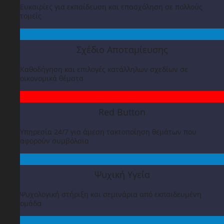
Ευκαιρίες για εκπαίδευση και επασχόληση σε πολλούς
τομείς
Σχέδιο Αποταμίευσης
Καθοδήγηση και επιλογές κατάλληλων σχεδίων σε
οικονομικά θέματα
Red Button
Υπηρεσία 24/7 για άμεση τακτοποίηση θεμάτων που
αφορούν συμβόλαια
Ψυχική Υγεία
Ψυχολογική στήριξη και σεμινάρια από εκπαιδευμένη
ομάδα