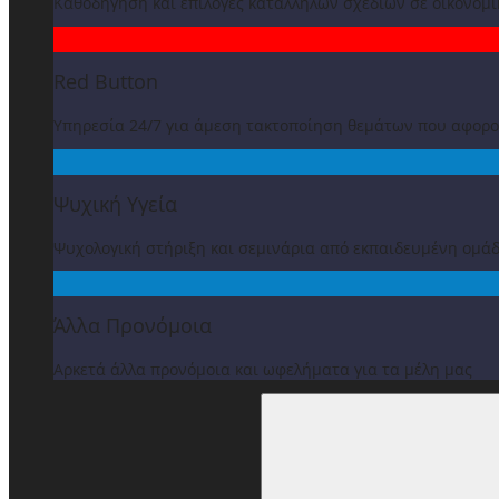
Καθοδήγηση και επιλογές κατάλληλων σχεδίων σε οικονομ
Red Button
Υπηρεσία 24/7 για άμεση τακτοποίηση θεμάτων που αφορ
Ψυχική Υγεία
Ψυχολογική στήριξη και σεμινάρια από εκπαιδευμένη ομά
Άλλα Προνόμοια
Αρκετά άλλα προνόμοια και ωφελήματα για τα μέλη μας