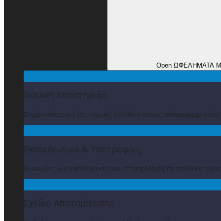
Open ΩΦΕΛΗΜΑΤΑ 
Νομική Υποστήριξη
Συμβουλευτική και νομική βοήθεια στους ποδοσφαιριστές
Εκπαιδευτικά & Υποτροφίες
Ευκαιρίες για εκπαίδευση και επασχόληση σε πολλούς τομε
Σχέδιο Αποταμίευσης