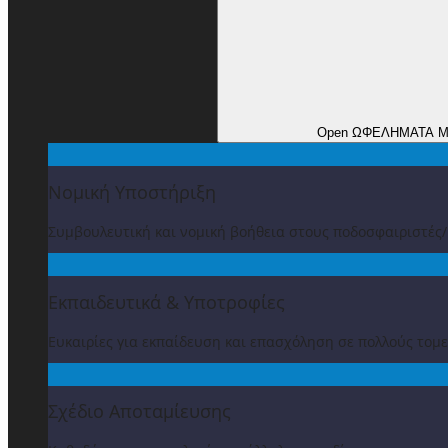
Open ΩΦΕΛΗΜΑΤΑ 
Νομική Υποστήριξη
Συμβουλευτική και νομική βοήθεια στους ποδοσφαιριστές
Εκπαιδευτικά & Υποτροφίες
Ευκαιρίες για εκπαίδευση και επασχόληση σε πολλούς τομε
Σχέδιο Αποταμίευσης