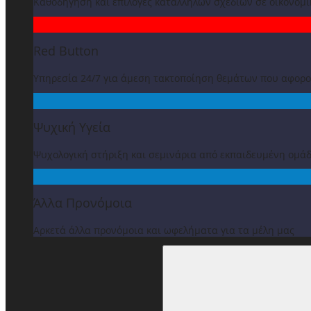
Καθοδήγηση και επιλογές κατάλληλων σχεδίων σε οικονομ
Red Button
Υπηρεσία 24/7 για άμεση τακτοποίηση θεμάτων που αφορ
Ψυχική Υγεία
Ψυχολογική στήριξη και σεμινάρια από εκπαιδευμένη ομά
Άλλα Προνόμοια
Αρκετά άλλα προνόμοια και ωφελήματα για τα μέλη μας