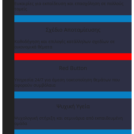
Ευκαιρίες για εκπαίδευση και επασχόληση σε πολλούς
τομείς
Σχέδιο Αποταμίευσης
Καθοδήγηση και επιλογές κατάλληλων σχεδίων σε
οικονομικά θέματα
Red Button
Υπηρεσία 24/7 για άμεση τακτοποίηση θεμάτων που
αφορούν συμβόλαια
Ψυχική Υγεία
Ψυχολογική στήριξη και σεμινάρια από εκπαιδευμένη
ομάδα