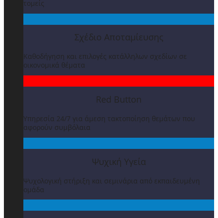
τομείς
Σχέδιο Αποταμίευσης
Καθοδήγηση και επιλογές κατάλληλων σχεδίων σε
οικονομικά θέματα
Red Button
Υπηρεσία 24/7 για άμεση τακτοποίηση θεμάτων που
αφορούν συμβόλαια
Ψυχική Υγεία
Ψυχολογική στήριξη και σεμινάρια από εκπαιδευμένη
ομάδα