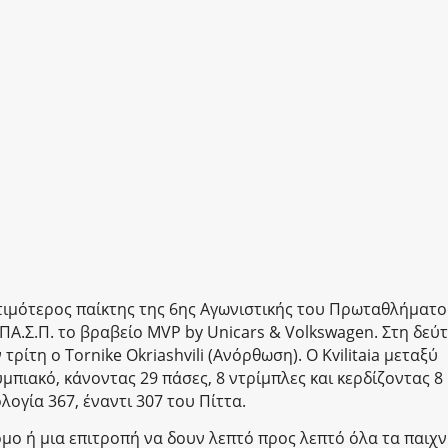
λυτιμότερος παίκτης της 6ης Αγωνιστικής του Πρωταθλήματο
ν ΠΑ.Σ.Π. το βραβείο MVP by Unicars & Volkswagen. Στη δεύ
τρίτη ο Tornike Okriashvili (Ανόρθωση). O Kvilitaia μεταξύ
μπιακό, κάνοντας 29 πάσες, 8 ντρίμπλες και κερδίζοντας 8
ογία 367, έναντι 307 του Πίττα.
μο ή μια επιτροπή να δουν λεπτό προς λεπτό όλα τα παιχν