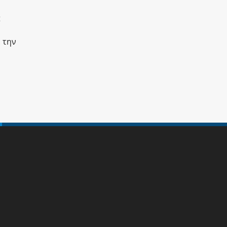
t
 την