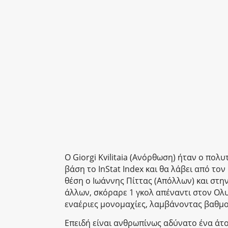
Ο Giorgi Kvilitaia (Ανόρθωση) ήταν ο πο
βάση το InStat Index και θα λάβει από το
θέση ο Ιωάννης Πίττας (Απόλλων) και στην 
άλλων, σκόραρε 1 γκολ απέναντι στον Ολυ
εναέριες μονομαχίες, λαμβάνοντας βαθμολ
Επειδή είναι ανθρωπίνως αδύνατο ένα άτο