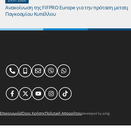
29.07.2026
Ανακοίνωση της FIFPRO Europe για την πρόταση μετατρ
Παγκοσμίου Κυπέλλου
Σταθερό
Κινητό
Email
Viber
Whatsapp
Facebook
X
Youtube
Instagram
TikTok
Επικοινωνία
Όροι Χρήσης
Πολιτική Απορρήτου
developed by azing