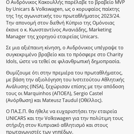
Ο Ανδρόνικος Κακουλλής παρέλαβε το βραβείο MVP
by Unicars & Volkswagen, ως ο κορυφαίος παίκτης
της 1ης αγωνιστικής του πρωταθλήματος 2023/24.
Την απονομή στον διεθνή Κύπριο της Ομόνοιας
έκανε ο κ. Κωνσταντίνος Ανανιάδης, Marketing
Manager της χορηγού εταιρείας Unicars.
Σε μια αξιέπαινη κίνηση, ο Ανδρόνικος υπέγραψε το
συγκεκριμένο βραβείο και το πρόσφερε στο Charity
Idols, ώστε να τεθεί σε φιλανθρωπική δημοπρασία.
Θυμίζουμε ότι στην πρεμιέρα του πρωταθλήματος,
με βάση την αξιολόγηση του Ινστιτούτου Αθλητικής
Ανάλυσης (INSA), ξεχώρισαν επίσης με την απόδοση
τους οι Marquinhos (ΑΠΟΕΛ), Sergio Castel
(Ανόρθωση) και Mateusz Taudul (Οθέλλος).
Ο ΠΑ.Σ.Π. θα ήθελε να ευχαριστήσει την εταιρεία
UNICARS και την Volkswagen για την πολύτιμη τους
στήριξη στον Κυπριακό αθλητισμό και στους
πρωταγωνιστές των γηπέδων.