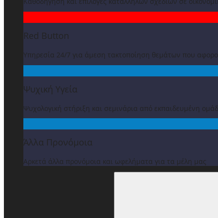
Καθοδήγηση και επιλογές κατάλληλων σχεδίων σε οικονομ
Red Button
Υπηρεσία 24/7 για άμεση τακτοποίηση θεμάτων που αφορ
Ψυχική Υγεία
Ψυχολογική στήριξη και σεμινάρια από εκπαιδευμένη ομά
Άλλα Προνόμοια
Αρκετά άλλα προνόμοια και ωφελήματα για τα μέλη μας