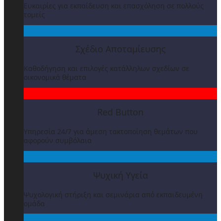
Ευκαιρίες για εκπαίδευση και επασχόληση σε πολλούς
τομείς
Σχέδιο Αποταμίευσης
Καθοδήγηση και επιλογές κατάλληλων σχεδίων σε
οικονομικά θέματα
Red Button
Υπηρεσία 24/7 για άμεση τακτοποίηση θεμάτων που
αφορούν συμβόλαια
Ψυχική Υγεία
Ψυχολογική στήριξη και σεμινάρια από εκπαιδευμένη
ομάδα