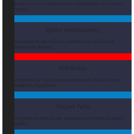
Ευκαιρίες για εκπαίδευση και επασχόληση σε πολλούς
τομείς
Σχέδιο Αποταμίευσης
Καθοδήγηση και επιλογές κατάλληλων σχεδίων σε
οικονομικά θέματα
Red Button
Υπηρεσία 24/7 για άμεση τακτοποίηση θεμάτων που
αφορούν συμβόλαια
Ψυχική Υγεία
Ψυχολογική στήριξη και σεμινάρια από εκπαιδευμένη
ομάδα