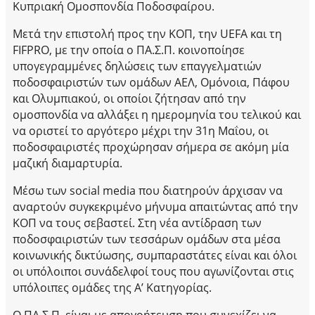
Κυπριακή Ομοσπονδία Ποδοσφαίρου.
Μετά την επιστολή προς την ΚΟΠ, την UEFA και τη
FIFPRO, με την οποία ο ΠΑ.Σ.Π. κοινοποίησε
υπογεγραμμένες δηλώσεις των επαγγελματιών
ποδοσφαιριστών των ομάδων ΑΕΛ, Ομόνοια, Πάφου
και Ολυμπιακού, οι οποίοι ζήτησαν από την
ομοσπονδία να αλλάξει η ημερομηνία του τελικού και
να οριστεί το αργότερο μέχρι την 31η Μαΐου, οι
ποδοσφαιριστές προχώρησαν σήμερα σε ακόμη μία
μαζική διαμαρτυρία.
Μέσω των social media που διατηρούν άρχισαν να
αναρτούν συγκεκριμένο μήνυμα απαιτώντας από την
ΚΟΠ να τους σεβαστεί. Στη νέα αντίδραση των
ποδοσφαιριστών των τεσσάρων ομάδων στα μέσα
κοινωνικής δικτύωσης, συμπαραστάτες είναι και όλοι
οι υπόλοιποι συνάδελφοί τους που αγωνίζονται στις
υπόλοιπες ομάδες της Α’ Κατηγορίας.
Ο ΠΑ.Σ.Π. είναι με απογοήτευση που συνεχίζει να