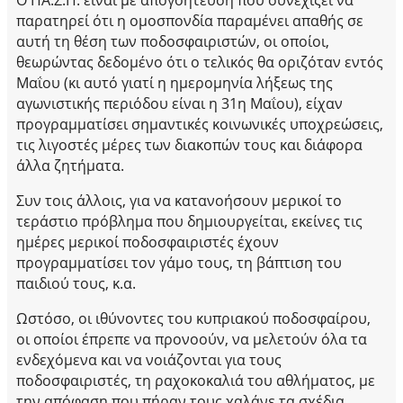
παρατηρεί ότι η ομοσπονδία παραμένει απαθής σε
αυτή τη θέση των ποδοσφαιριστών, οι οποίοι,
θεωρώντας δεδομένο ότι ο τελικός θα οριζόταν εντός
Μαΐου (κι αυτό γιατί η ημερομηνία λήξεως της
αγωνιστικής περιόδου είναι η 31η Μαΐου), είχαν
προγραμματίσει σημαντικές κοινωνικές υποχρεώσεις,
τις λιγοστές μέρες των διακοπών τους και διάφορα
άλλα ζητήματα.
Συν τοις άλλοις, για να κατανοήσουν μερικοί το
τεράστιο πρόβλημα που δημιουργείται, εκείνες τις
ημέρες μερικοί ποδοσφαιριστές έχουν
προγραμματίσει τον γάμο τους, τη βάπτιση του
παιδιού τους, κ.α.
Ωστόσο, οι ιθύνοντες του κυπριακού ποδοσφαίρου,
οι οποίοι έπρεπε να προνοούν, να μελετούν όλα τα
ενδεχόμενα και να νοιάζονται για τους
ποδοσφαιριστές, τη ραχοκοκαλιά του αθλήματος, με
την απόφαση που πήραν τους χαλάνε τα σχέδια.