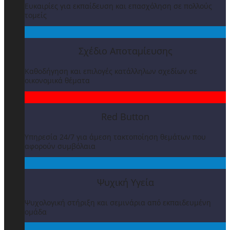
Ευκαιρίες για εκπαίδευση και επασχόληση σε πολλούς
τομείς
Σχέδιο Αποταμίευσης
Καθοδήγηση και επιλογές κατάλληλων σχεδίων σε
οικονομικά θέματα
Red Button
Υπηρεσία 24/7 για άμεση τακτοποίηση θεμάτων που
αφορούν συμβόλαια
Ψυχική Υγεία
Ψυχολογική στήριξη και σεμινάρια από εκπαιδευμένη
ομάδα