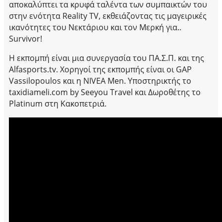
αποκαλύπτει τα κρυφά ταλέντα των συμπαικτών του
στην ενότητα Reality TV, εκθειάζοντας τις μαγειρικές
ικανότητες του Νεκτάριου και τον Μερκή για..
Survivor!
Η εκπομπή είναι μια συνεργασία του ΠΑ.Σ.Π. και της
Alfasports.tv. Χορηγοί της εκπομπής είναι οι GAP
Vassilopoulos και η NIVEA Men. Υποστηρικτής το
taxidiameli.com by Seeyou Travel και Δωροθέτης το
Platinum στη Κακοπετριά.