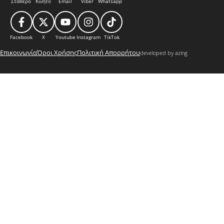
Σταθερό
Κινητό
Email
Viber
Whatsapp
Facebook
X
Youtube
Instagram
TikTok
Επικοινωνία
Όροι Χρήσης
Πολιτική Απορρήτου
developed by azing