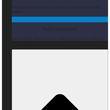
Ψυχολογική στήριξη και σεμινάρια από εκπαιδευμένη
ομάδα
Άλλα Προνόμοια
Αρκετά άλλα προνόμοια και ωφελήματα για τα μέλη μας
ΒΡΑΒΕΙΑ & ΕΚΔΗΛΩΣΕΙΣ