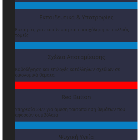
Εκπαιδευτικά & Υποτροφίες
Ευκαιρίες για εκπαίδευση και επασχόληση σε πολλούς
τομείς
Σχέδιο Αποταμίευσης
Καθοδήγηση και επιλογές κατάλληλων σχεδίων σε
οικονομικά θέματα
Red Button
Υπηρεσία 24/7 για άμεση τακτοποίηση θεμάτων που
αφορούν συμβόλαια
Ψυχική Υγεία