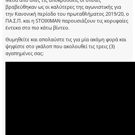
βραβεύθηκαν ως οι καλύτερες της αγωνιστικής για
την Κανονική περίοδο του πρωταθλήματος 2019/20, o
ΠΑ.Σ.Π. και η STOIXIMAN παρουσιάζουν τις κορυφαίες
έντεκα στο πιο κάτω βίντεο.
Θυμηθείτε και απολαύστε τις για μία ακόμη φορά και
ψηφίστε στο γκάλοπ που ακολουθεί τις τρεις (3)
αγαπημένες σας: