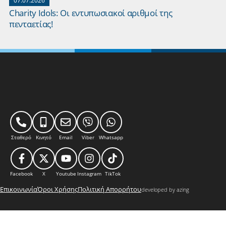
07.07.2026
Charity Idols: Οι εντυπωσιακοί αριθμοί της
πενταετίας!
Σταθερό
Κινητό
Email
Viber
Whatsapp
Facebook
X
Youtube
Instagram
TikTok
Επικοινωνία
Όροι Χρήσης
Πολιτική Απορρήτου
developed by azing