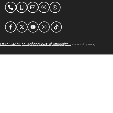
Σταθερό
Κινητό
Email
Viber
Whatsapp
Facebook
X
Youtube
Instagram
TikTok
Επικοινωνία
Όροι Χρήσης
Πολιτική Απορρήτου
developed by azing