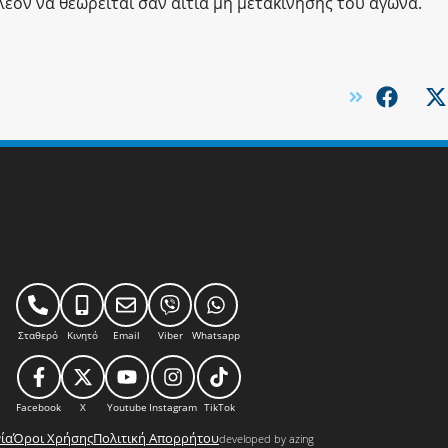
λέον να θεωρείται σαν αιτία μη μετακίνησης του αγώνα.
Σταθερό
Κινητό
Email
Viber
Whatsapp
Facebook
X
Youtube
Instagram
TikTok
ία
Όροι Χρήσης
Πολιτική Απορρήτου
developed by azing