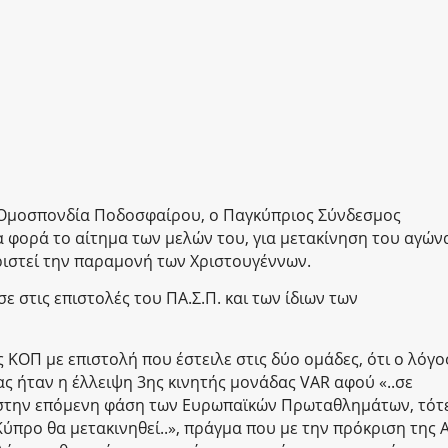
 Ομοσπονδία Ποδοσφαίρου, ο Παγκύπριος Σύνδεσμος
α φορά το αίτημα των μελών του, για μετακίνηση του αγών
ριστεί την παραμονή των Χριστουγέννων.
 στις επιστολές του ΠΑ.Σ.Π. και των ίδιων των
 ΚΟΠ με επιστολή που έστειλε στις δύο ομάδες, ότι ο λόγο
ς ήταν η έλλειψη 3ης κινητής μονάδας VAR αφού «..σε
 στην επόμενη φάση των Ευρωπαϊκών Πρωταθλημάτων, τότ
ύπρο θα μετακινηθεί..», πράγμα που με την πρόκριση της 