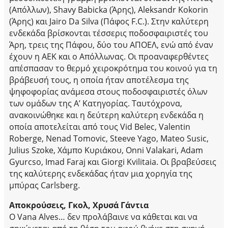
(Απόλλων), Shavy Babicka (Άρης), Aleksandr Kokorin
(Άρης) και Jairo Da Silva (Πάφος F.C.). Στην καλύτερη
ενδεκάδα βρίσκονται τέσσερις ποδοσφαιριστές του
Άρη, τρεις της Πάφου, δύο του AΠΟΕΛ, ενώ από έναν
έχουν η ΑΕΚ και ο Απόλλωνας. Οι προαναφερθέντες
απέσπασαν το θερμό χειροκρότημα του κοινού για τη
βράβευσή τους, η οποία ήταν αποτέλεσμα της
ψηφοφορίας ανάμεσα στους ποδοσφαιριστές όλων
των ομάδων της Α’ Κατηγορίας. Ταυτόχρονα,
ανακοινώθηκε και η δεύτερη καλύτερη ενδεκάδα η
οποία αποτελείται από τους Vid Belec, Valentin
Roberge, Nenad Tomovic, Steeve Yago, Mateo Susic,
Julius Szoke, Χάμπο Κυριάκου, Onni Valakari, Adam
Gyurcso, Imad Faraj και Giorgi Kvilitaia. Οι βραβεύσεις
της καλύτερης ενδεκάδας ήταν μια χορηγία της
μπύρας Carlsberg.
Αποκρούσεις, Γκολ, Χρυσά Γάντια
Ο Vana Alves… δεν προλάβαινε να κάθεται και να