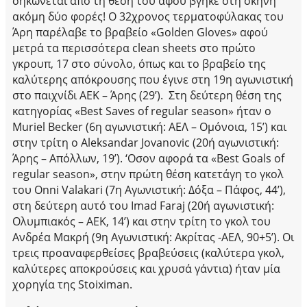
σηκώνεται από τη θέση του αφού βγήκε στη σκηνή
ακόμη δύο φορές! O 32χρονος τερματοφύλακας του
Άρη παρέλαβε το βραβείο «Golden Gloves» αφού
μετρά τα περισσότερα clean sheets στο πρώτο
γκρουπ, 17 στο σύνολο, όπως και το βραβείο της
καλύτερης απόκρουσης που έγινε στη 19η αγωνιστική
στο παιχνίδι ΑΕΚ – Άρης (29’). Στη δεύτερη θέση της
κατηγορίας «Best Saves of regular season» ήταν ο
Muriel Becker (6η αγωνιστική: ΑΕΛ – Ομόνοια, 15’) και
στην τρίτη ο Aleksandar Jovanovic (20ή αγωνιστική:
Άρης – Απόλλων, 19’). ‘Οσον αφορά τα «Best Goals of
regular season», στην πρώτη θέση κατετάγη το γκολ
του Onni Valakari (7η Αγωνιστική: Δόξα – Πάφος, 44’),
στη δεύτερη αυτό του Imad Faraj (20ή αγωνιστική:
Ολυμπιακός – ΑΕΚ, 14’) και στην τρίτη το γκολ του
Ανδρέα Μακρή (9η Αγωνιστική: Ακρίτας -ΑΕΛ, 90+5’). Οι
τρεις προαναφερθείσες βραβεύσεις (καλύτερα γκολ,
καλύτερες αποκρούσεις και χρυσά γάντια) ήταν μία
χορηγία της Stoiximan.