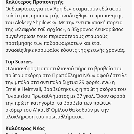
Καλύτερος Προπονητής
Οι διακρίσεις για τον Άρη δεν σταματούν εδώ αφού
καλύτερος προπονητής αναδείχθηκε ο προπονητής
του Aleksey Shpilevsky. Με την εντυπωσιακή πορεία
της «ελαφράς ταξιαρχίας», ο 35χρονος Λευκορώσος
συγκέντρωσε τους περισσότερους σταυρούς
προτίμησης των ποδοσφαιριστών και έτσι
αναδείχθηκε κορυφαίος κόουτς της φετινής χρονιάς.
Top Scorers
Ο Λύσανδρος Παπαστυλιανού πήρε το βραβείο του
πρώτου σκόρερ στο Πρωτάθλημα Νέων αφού έστειλε
την μπάλα στα αντίπαλα δίχτυα 29 φορές, ενώ η
Emelie Helmvall, βραβεύτηκε ως η πρώτη σκόρερ του
Γυναικείου Πρωταθλήματος με 37 γκολ. Όσον αφορά
την πρώτη κατηγορία, τα βραβεία των πρώτων
σκόρερ του Α’ και Β’ Ομίλου θα δοθούν με την
ολοκλήρωση του πρωταθλήματος.
Καλύτερος Νέος