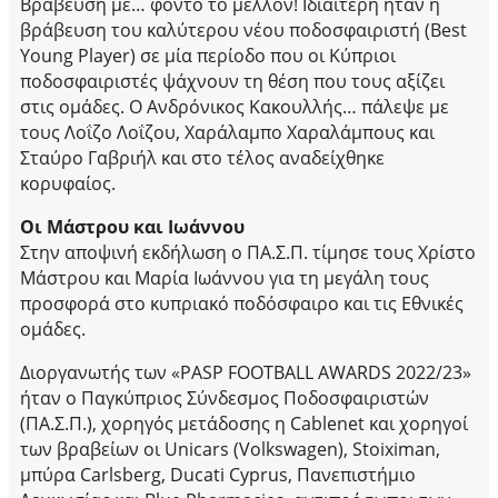
Βράβευση με… φόντο το μέλλον! Ιδιαίτερη ήταν η
βράβευση του καλύτερου νέου ποδοσφαιριστή (Best
Young Player) σε μία περίοδο που οι Κύπριοι
ποδοσφαιριστές ψάχνουν τη θέση που τους αξίζει
στις ομάδες. Ο Ανδρόνικος Κακουλλής… πάλεψε με
τους Λοΐζο Λοΐζου, Χαράλαμπο Χαραλάμπους και
Σταύρο Γαβριήλ και στο τέλος αναδείχθηκε
κορυφαίος.
Οι Μάστρου και Ιωάννου
Στην αποψινή εκδήλωση ο ΠΑ.Σ.Π. τίμησε τους Χρίστο
Μάστρου και Μαρία Ιωάννου για τη μεγάλη τους
προσφορά στο κυπριακό ποδόσφαιρο και τις Εθνικές
ομάδες.
Διοργανωτής των «PASP FOOTBALL AWARDS 2022/23»
ήταν ο Παγκύπριος Σύνδεσμος Ποδοσφαιριστών
(ΠΑ.Σ.Π.), χορηγός μετάδοσης η Cablenet και χορηγοί
των βραβείων οι Unicars (Volkswagen), Stoiximan,
μπύρα Carlsberg, Ducati Cyprus, Πανεπιστήμιο