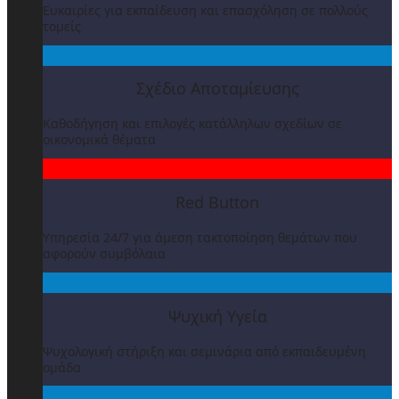
Ευκαιρίες για εκπαίδευση και επασχόληση σε πολλούς
τομείς
Σχέδιο Αποταμίευσης
Καθοδήγηση και επιλογές κατάλληλων σχεδίων σε
οικονομικά θέματα
Red Button
Υπηρεσία 24/7 για άμεση τακτοποίηση θεμάτων που
αφορούν συμβόλαια
Ψυχική Υγεία
Ψυχολογική στήριξη και σεμινάρια από εκπαιδευμένη
ομάδα