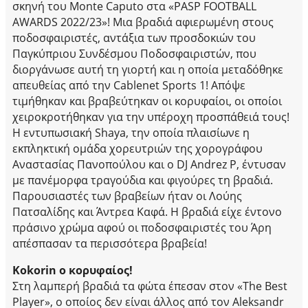
σκηνή του Monte Caputo στα «PASP FOOTBALL
AWARDS 2022/23»! Μια βραδιά αφιερωμένη στους
ποδοσφαιριστές, αντάξια των προσδοκιών του
Παγκύπριου Συνδέσμου Ποδοσφαιριστών, που
διοργάνωσε αυτή τη γιορτή και η οποία μεταδόθηκε
απευθείας από την Cablenet Sports 1! Απόψε
τιμήθηκαν και βραβεύτηκαν οι κορυφαίοι, οι οποίοι
χειροκροτήθηκαν για την υπέροχη προσπάθειά τους!
Η εντυπωσιακή Shaya, την οποία πλαισίωνε η
εκπληκτική ομάδα χορευτριών της χορογράφου
Αναστασίας Πανοπούλου και ο DJ Andrez P, έντυσαν
με πανέμορφα τραγούδια και φιγούρες τη βραδιά.
Παρουσιαστές των βραβείων ήταν οι Λούης
Πατσαλίδης και Άντρεα Καφά. Η βραδιά είχε έντονο
πράσινο χρώμα αφού οι ποδοσφαιριστές του Άρη
απέσπασαν τα περισσότερα βραβεία!
Kokorin ο κορυφαίος!
Στη λαμπερή βραδιά τα φώτα έπεσαν στον «The Best
Player», ο οποίος δεν είναι άλλος από τον Aleksandr