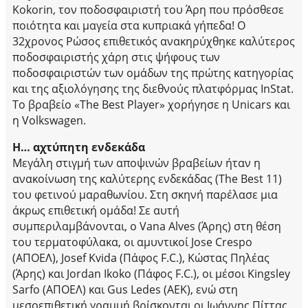
Kokorin, τον ποδοσφαιριστή του Άρη που πρόσθεσε
ποιότητα και μαγεία στα κυπριακά γήπεδα! Ο
32χρονος Ρώσος επιθετικός ανακηρύχθηκε καλύτερος
ποδοσφαιριστής χάρη στις ψήφους των
ποδοσφαιριστών των ομάδων της πρώτης κατηγορίας
και της αξιολόγησης της διεθνούς πλατφόρμας InStat.
Το βραβείο «The Best Player» χορήγησε η Unicars και
η Volkswagen.
Η… αχτύπητη ενδεκάδα
Μεγάλη στιγμή των αποψινών βραβείων ήταν η
ανακοίνωση της καλύτερης ενδεκάδας (The Best 11)
του φετινού μαραθωνίου. Στη σκηνή παρέλασε μια
άκρως επιθετική ομάδα! Σε αυτή
συμπεριλαμβάνονται, ο Vana Alves (Άρης) στη θέση
του τερματοφύλακα, οι αμυντικοί Jose Crespo
(ΑΠΟΕΛ), Josef Kvida (Πάφος F.C.), Κώστας Πηλέας
(Άρης) και Jordan Ikoko (Πάφος F.C.), οι μέσοι Kingsley
Sarfo (ΑΠΟΕΛ) και Gus Ledes (ΑΕΚ), ενώ στη
μεσοεπιθετική γραμμή βρίσκονται οι Ιωάννης Πίττας