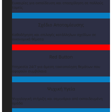
Ευκαιρίες για εκπαίδευση και επασχόληση σε πολλούς
τομείς
Σχέδιο Αποταμίευσης
Καθοδήγηση και επιλογές κατάλληλων σχεδίων σε
οικονομικά θέματα
Red Button
Υπηρεσία 24/7 για άμεση τακτοποίηση θεμάτων που
αφορούν συμβόλαια
Ψυχική Υγεία
Ψυχολογική στήριξη και σεμινάρια από εκπαιδευμένη
ομάδα