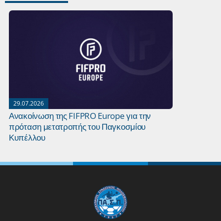
29.07.2026
27.07.2026
Ανακοίνωση της FIFPRO Europe για την
Οι κυρίαρχ
πρόταση μετατροπής του Παγκοσμίου
ρεκόρ τους 
Κυπέλλου