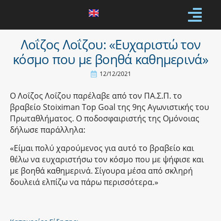
Λοΐζος Λοΐζου: «Ευχαριστώ τον
κόσμο που με βοηθά καθημερινά»
12/12/2021
Ο Λοΐζος Λοΐζου παρέλαβε από τον ΠΑ.Σ.Π. το
βραβείο Stoiximan Top Goal της 9ης Αγωνιστικής του
Πρωταθλήματος. Ο ποδοσφαιριστής της Ομόνοιας
δήλωσε παράλληλα:
«Είμαι πολύ χαρούμενος για αυτό το βραβείο και
θέλω να ευχαριστήσω τον κόσμο που με ψήφισε και
με βοηθά καθημερινά. Σίγουρα μέσα από σκληρή
δουλειά ελπίζω να πάρω περισσότερα.»