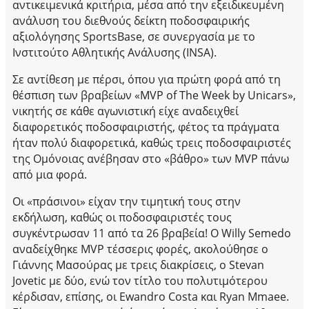
αντικειμενικά κριτήρια, μέσα από την εξειδικευμένη
ανάλυση του διεθνούς δείκτη ποδοσφαιρικής
αξιολόγησης SportsBase, σε συνεργασία με το
Ινστιτούτο Αθλητικής Ανάλυσης (INSA).
Σε αντίθεση με πέρσι, όπου για πρώτη φορά από τη
θέσπιση των βραβείων «MVP of The Week by Unicars»,
νικητής σε κάθε αγωνιστική είχε αναδειχθεί
διαφορετικός ποδοσφαιριστής, φέτος τα πράγματα
ήταν πολύ διαφορετικά, καθώς τρεις ποδοσφαιριστές
της Ομόνοιας ανέβησαν στο «βάθρο» των MVP πάνω
από μια φορά.
Οι «πράσινοι» είχαν την τιμητική τους στην
εκδήλωση, καθώς οι ποδοσφαιριστές τους
συγκέντρωσαν 11 από τα 26 βραβεία! Ο Willy Semedo
αναδείχθηκε MVP τέσσερις φορές, ακολούθησε ο
Γιάννης Μασούρας με τρεις διακρίσεις, ο Stevan
Jovetic με δύο, ενώ τον τίτλο του πολυτιμότερου
κέρδισαν, επίσης, οι Ewandro Costa και Ryan Mmaee.