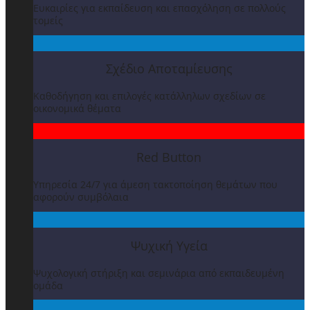
Ευκαιρίες για εκπαίδευση και επασχόληση σε πολλούς
τομείς
Σχέδιο Αποταμίευσης
Καθοδήγηση και επιλογές κατάλληλων σχεδίων σε
οικονομικά θέματα
Red Button
Υπηρεσία 24/7 για άμεση τακτοποίηση θεμάτων που
αφορούν συμβόλαια
Ψυχική Υγεία
Ψυχολογική στήριξη και σεμινάρια από εκπαιδευμένη
ομάδα