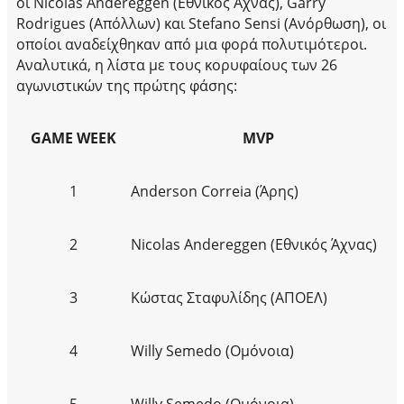
οι Nicolas Andereggen (Εθνικός Άχνας), Garry
Rodrigues (Απόλλων) και Stefano Sensi (Ανόρθωση), οι
οποίοι αναδείχθηκαν από μια φορά πολυτιμότεροι.
Αναλυτικά, η λίστα με τους κορυφαίους των 26
αγωνιστικών της πρώτης φάσης:
GAME WEEK
MVP
1
Anderson Correia (Άρης)
2
Nicolas Andereggen (Εθνικός Άχνας)
3
Κώστας Σταφυλίδης (ΑΠΟΕΛ)
4
Willy Semedo (Ομόνοια)
5
Willy Semedo (Ομόνοια)