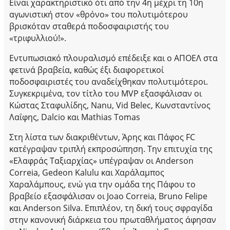
Είναι χαρακτηριστικό ότι από την 4η μέχρι τη 10η
αγωνιστική στον «θρόνο» του πολυτιμότερου
βρισκόταν σταθερά ποδοσφαιριστής του
«τριφυλλιού!».
Εντυπωσιακό πλουραλισμό επέδειξε και ο ΑΠΟΕΛ στα
φετινά βραβεία, καθώς έξι διαφορετικοί
ποδοσφαιριστές του αναδείχθηκαν πολυτιμότεροι.
Συγκεκριμένα, τον τίτλο του MVP εξασφάλισαν οι
Κώστας Σταφυλίδης, Nanu, Vid Belec, Κωνσταντίνος
Λαΐφης, Dalcio και Mathias Tomas
Στη λίστα των διακριθέντων, Άρης και Πάφος FC
κατέγραψαν τριπλή εκπροσώπηση. Την επιτυχία της
«Ελαφράς Ταξιαρχίας» υπέγραψαν οι Anderson
Correia, Gedeon Kalulu και Χαράλαμπος
Χαραλάμπους, ενώ για την ομάδα της Πάφου το
βραβείο εξασφάλισαν οι Joao Correia, Bruno Felipe
και Anderson Silva. Επιπλέον, τη δική τους σφραγίδα
στην κανονική διάρκεια του πρωταθλήματος άφησαν