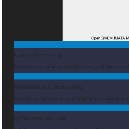
Open ΩΦΕΛΗΜΑΤΑ 
Νομική Υποστήριξη
Συμβουλευτική και νομική βοήθεια στους ποδοσφαιριστές
Εκπαιδευτικά & Υποτροφίες
Ευκαιρίες για εκπαίδευση και επασχόληση σε πολλούς τομε
Σχέδιο Αποταμίευσης