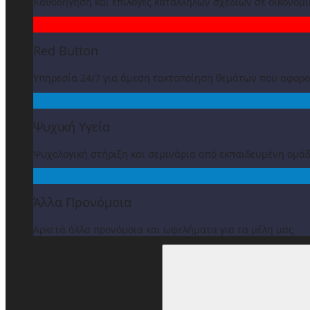
Καθοδήγηση και επιλογές κατάλληλων σχεδίων σε οικονομ
Red Button
Υπηρεσία 24/7 για άμεση τακτοποίηση θεμάτων που αφορ
Ψυχική Υγεία
Ψυχολογική στήριξη και σεμινάρια από εκπαιδευμένη ομά
Άλλα Προνόμοια
Αρκετά άλλα προνόμοια και ωφελήματα για τα μέλη μας