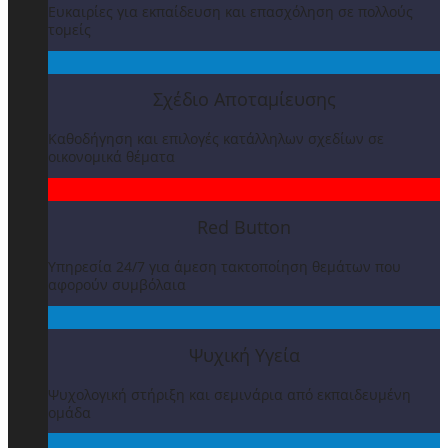
Ευκαιρίες για εκπαίδευση και επασχόληση σε πολλούς
τομείς
Σχέδιο Αποταμίευσης
Καθοδήγηση και επιλογές κατάλληλων σχεδίων σε
οικονομικά θέματα
Red Button
Υπηρεσία 24/7 για άμεση τακτοποίηση θεμάτων που
αφορούν συμβόλαια
Ψυχική Υγεία
Ψυχολογική στήριξη και σεμινάρια από εκπαιδευμένη
ομάδα