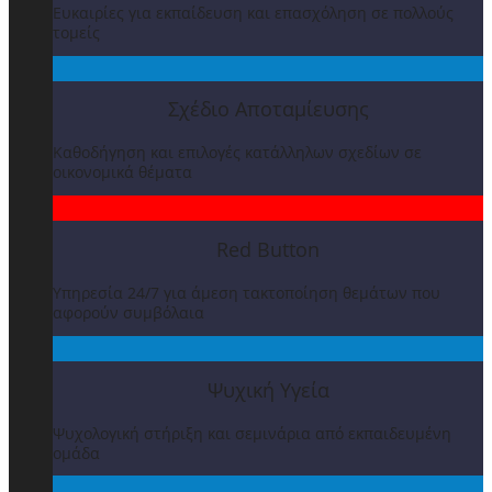
Ευκαιρίες για εκπαίδευση και επασχόληση σε πολλούς
τομείς
Σχέδιο Αποταμίευσης
Καθοδήγηση και επιλογές κατάλληλων σχεδίων σε
οικονομικά θέματα
Red Button
Υπηρεσία 24/7 για άμεση τακτοποίηση θεμάτων που
αφορούν συμβόλαια
Ψυχική Υγεία
Ψυχολογική στήριξη και σεμινάρια από εκπαιδευμένη
ομάδα