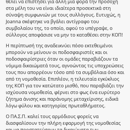
θέλει να επιστήσει για άλλη μια φορά την προσοχή
στα μέλη του να είναι ιδιαίτερα προσεκτικά στη
σύναψη συμφωνιών με τους συλλόγους. Ευτυχώς, η
Joanna σκέφτηκε να βγάλει αντίγραφο του
συμβολαίου της, το οποίο, αφού το υπέγραψε, ο
σύλλογος αποφάσισε να μην το καταθέσει στην ΚΟΠ!
Η περίπτωσή της αναδεικνύει πόσο εκτεθειμένοι
μπορούν να μείνουν οι ποδοσφαιριστές και οι
ποδοσφαιρίστριες όταν οι ομάδες παραβιάζουν τα
νόμιμα δικαιώματά τους, αγνοώντας τις υποχρεώσεις
τους που απορρέουν τόσο από τα συμβόλαια όσο και
από τη νομοθεσία. Επιπλέον, η τελευταία εγκύκλιος
της ΚΟΠ για τον κατώτατο μισθό, που παραβιάζει την
ισχύουσα νομοθεσία, φέρνει στο φως ένα ευρύτερο
ζήτημα άνισης και παράνομης μεταχείρισης, ειδικά
λόγω φύλου και κατηγορίας πρωταθλήματος.
Ο ΠΑ.Σ.Π. καλεί τους αρμόδιους φορείς να
διασφαλίσουν την πλήρη εφαρμογή της νομοθεσίας
και να προστατεύσουν τα δικαιώματα των