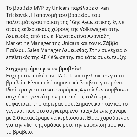
Το βραβείο MVP by Unicars παρέλαβε ο Ivan
Trickovski. Η απονομή του βραβείου του
πολυτιμότερου παίκτη της 16ης Αγωνιστικής, έγινε
στους εκθεσιακούς χώρους της Volkswagen στην
Λευκωσία, από τον κ. Κωνσταντίνο Ανανιάδη,
Marketing Manager της Unicars και τον κ. Σάββα
Παύλου, Sales Manager Λευκωσίας. Στην συνέχεια ο
επιθετικός της ΑΕΚ έδωσε την πιο κάτω συνέντευξη:
Συγχαρητήρια για το βραβείο!
Ευχαριστώ πολύ τον ΠΑ.Σ.Π. και την Unicars για το
βραβείο. Είναι πολύ σημαντικό βραβείο για εμένα.
Ιδιαίτερα γιατί το να σκοράρεις 4 γκολ δεν συμβαίνει
συχνά και γενικά ήταν μια από τις καλύτερες
εμφανίσεις της καριέρας μου. Σημαντικό ήταν και το
γεγονός πως στο συγκεκριμένο παιχνίδι ενώ χάναμε
με 2-0 καταφέραμε να κερδίσουμε. Είμαι χαρούμενος
για την νίκη της ομάδας μου, την εμφάνιση μου και
το βραβείο.