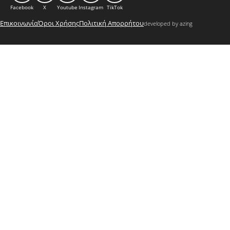
Facebook
X
Youtube
Instagram
TikTok
Επικοινωνία
Όροι Χρήσης
Πολιτική Απορρήτου
developed by azing