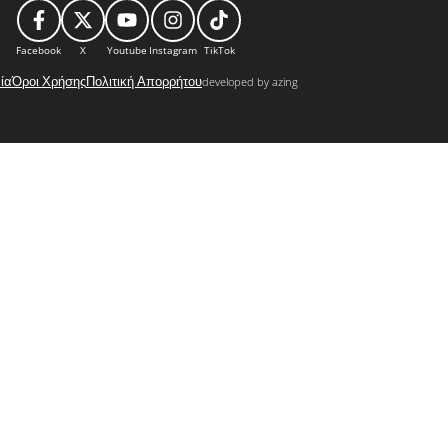
Facebook
X
Youtube
Instagram
TikTok
ία
Όροι Χρήσης
Πολιτική Απορρήτου
developed by azing