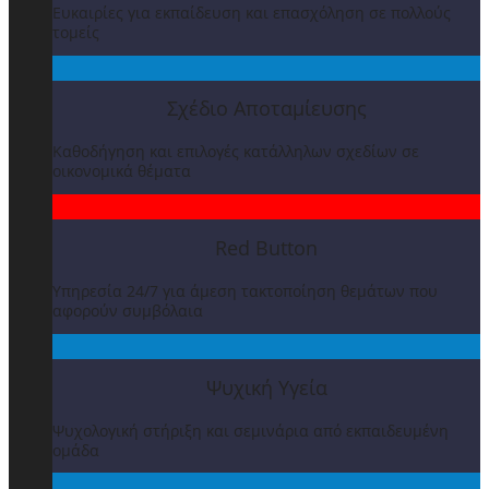
Ευκαιρίες για εκπαίδευση και επασχόληση σε πολλούς
τομείς
Σχέδιο Αποταμίευσης
Καθοδήγηση και επιλογές κατάλληλων σχεδίων σε
οικονομικά θέματα
Red Button
Υπηρεσία 24/7 για άμεση τακτοποίηση θεμάτων που
αφορούν συμβόλαια
Ψυχική Υγεία
Ψυχολογική στήριξη και σεμινάρια από εκπαιδευμένη
ομάδα