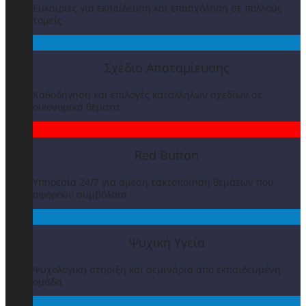
Ευκαιρίες για εκπαίδευση και επασχόληση σε πολλούς
τομείς
Σχέδιο Αποταμίευσης
Καθοδήγηση και επιλογές κατάλληλων σχεδίων σε
οικονομικά θέματα
Red Button
Υπηρεσία 24/7 για άμεση τακτοποίηση θεμάτων που
αφορούν συμβόλαια
Ψυχική Υγεία
Ψυχολογική στήριξη και σεμινάρια από εκπαιδευμένη
ομάδα