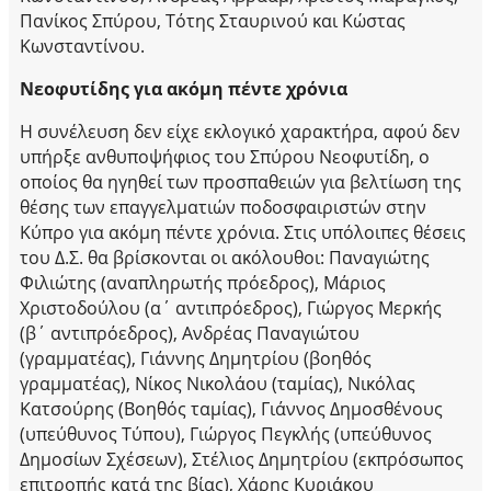
Πανίκος Σπύρου, Τότης Σταυρινού και Κώστας
Κωνσταντίνου.
Νεοφυτίδης για ακόμη πέντε χρόνια
Η συνέλευση δεν είχε εκλογικό χαρακτήρα, αφού δεν
υπήρξε ανθυποψήφιος του Σπύρου Νεοφυτίδη, ο
οποίος θα ηγηθεί των προσπαθειών για βελτίωση της
θέσης των επαγγελματιών ποδοσφαιριστών στην
Κύπρο για ακόμη πέντε χρόνια. Στις υπόλοιπες θέσεις
του Δ.Σ. θα βρίσκονται οι ακόλουθοι: Παναγιώτης
Φιλιώτης (αναπληρωτής πρόεδρος), Μάριος
Χριστοδούλου (α΄ αντιπρόεδρος), Γιώργος Μερκής
(β΄ αντιπρόεδρος), Ανδρέας Παναγιώτου
(γραμματέας), Γιάννης Δημητρίου (βοηθός
γραμματέας), Νίκος Νικολάου (ταμίας), Νικόλας
Κατσούρης (Βοηθός ταμίας), Γιάννος Δημοσθένους
(υπεύθυνος Τύπου), Γιώργος Πεγκλής (υπεύθυνος
Δημοσίων Σχέσεων), Στέλιος Δημητρίου (εκπρόσωπος
επιτροπής κατά της βίας), Χάρης Κυριάκου