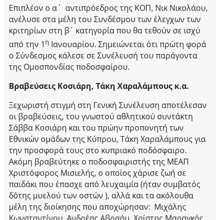
Επιπλέον ο α΄ αντιπρόεδρος της ΚΟΠ, Νικ Νικολάου,
ανέλυσε στα μέλη του Συνδέσμου των έλεγχων των
κριτηρίων στη β΄ κατηγορία που θα τεθούν σε ισχύ
η
από την 1
Ιανουαρίου. Σημειώνεται ότι πρώτη φορά
ο Σύνδεσμος κάλεσε σε Συνέλευσή του παράγοντα
της Ομοσπονδίας ποδοσφαίρου.
Βραβεύσεις Κοσιάρη, Τάκη Χαραλάμπους κ.α.
Ξεχωριστή στιγμή στη Γενική Συνέλευση αποτέλεσαν
οι βραβεύσεις, του γνωστού αθλητικού συντάκτη
Σάββα Κοσιάρη και του πρώην προπονητή των
Εθνικών ομάδων της Κύπρου, Τάκη Χαραλάμπους για
την προσφορά τους στο κυπριακό ποδόσφαιρο.
Ακόμη βραβεύτηκε ο ποδοσφαιριστής της ΜΕΑΠ
Χριστόφορος Μισιελής, ο οποίος χάρισε ζωή σε
παιδάκι που έπασχε από λευχαιμία (ήταν συμβατός
δότης μυελού των οστών ), αλλά και τα ακόλουθα
μέλη της διοίκησης που αποχώρησαν: Μιχάλης
Κωνσταντίνου, Ανδρέας Αβραάμ, Χρίστος Μαραγκός,