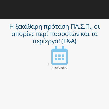
ΠΑ.Σ.Π
ΕΠΙΚΟ
Η ξεκάθαρη πρόταση ΠΑ.Σ.Π., οι
απορίες περί ποσοστών και τα
περίεργα! (Ε&Α)
21/04/2020