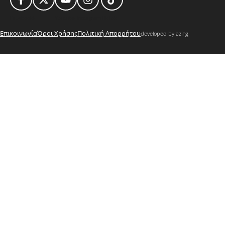
Facebook
X
Youtube
Instagram
TikTok
Επικοινωνία
Όροι Χρήσης
Πολιτική Απορρήτου
developed by azing