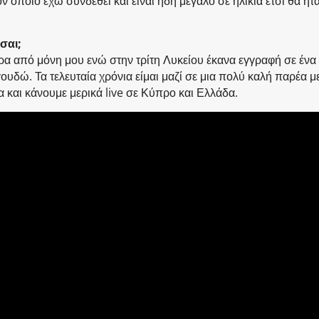
ον οποίο έχω συνδεθεί και είναι ήδη μεγάλο σε ηλικία έτσι θα ήτ
σαι;
ρα από μόνη μου ενώ στην τρίτη Λυκείου έκανα εγγραφή σε ένα
υδώ. Τα τελευταία χρόνια είμαι μαζί σε μια πολύ καλή παρέα μ
και κάνουμε μερικά live σε Κύπρο και Ελλάδα.