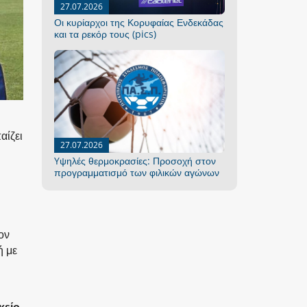
27.07.2026
Οι κυρίαρχοι της Κορυφαίας Ενδεκάδας
και τα ρεκόρ τους (pics)
αίζει
27.07.2026
Yψηλές θερμοκρασίες: Προσοχή στον
προγραμματισμό των φιλικών αγώνων
ον
ή με