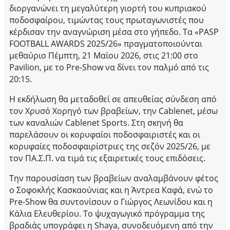
διοργανώνει τη μεγαλύτερη γιορτή του κυπριακού
ποδοσφαίρου, τιμώντας τους πρωταγωνιστές που
κέρδισαν την αναγνώριση μέσα στο γήπεδο. Τα «PASP
FOOTBALL AWARDS 2025/26» πραγματοποιούνται
μεθαύριο Πέμπτη, 21 Μαΐου 2026, στις 21:00 στο
Pavilion, με το Pre-Show να δίνει τον παλμό από τις
20:15.
Η εκδήλωση θα μεταδοθεί σε απευθείας σύνδεση από
τον Χρυσό Χορηγό των βραβείων, την Cablenet, μέσω
των καναλιών Cablenet Sports. Στη σκηνή θα
παρελάσουν οι κορυφαίοι ποδοσφαιριστές και οι
κορυφαίες ποδοσφαιρίστριες της σεζόν 2025/26, με
τον ΠΑ.Σ.Π. να τιμά τις εξαιρετικές τους επιδόσεις.
Την παρουσίαση των βραβείων αναλαμβάνουν φέτος
ο Σοφοκλής Κασκαούνιας και η Άντρεα Καφά, ενώ το
Pre-Show θα συντονίσουν ο Γιώργος Λεωνίδου και η
Κάλια Ελευθερίου. Το ψυχαγωγικό πρόγραμμα της
βραδιάς υπογράφει η Shaya, συνοδευόμενη από την