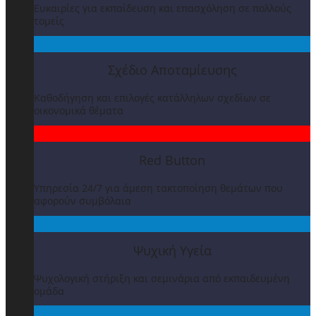
Ευκαιρίες για εκπαίδευση και επασχόληση σε πολλούς
τομείς
Σχέδιο Αποταμίευσης
Καθοδήγηση και επιλογές κατάλληλων σχεδίων σε
οικονομικά θέματα
Red Button
Υπηρεσία 24/7 για άμεση τακτοποίηση θεμάτων που
αφορούν συμβόλαια
Ψυχική Υγεία
Ψυχολογική στήριξη και σεμινάρια από εκπαιδευμένη
ομάδα