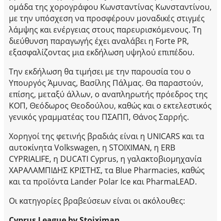
ομάδα της χορογράφου Κωνσταντίνας Κωνσταντίνου,
με την υπόσχεση να προσφέρουν μοναδικές στιγμές
λάμψης και ενέργειας στους παρευρισκόμενους. Τη
διεύθυνση παραγωγής έχει αναλάβει η Forte PR,
εξασφαλίζοντας μια εκδήλωση υψηλού επιπέδου.
Την εκδήλωση θα τιμήσει με την παρουσία του ο
Υπουργός Άμυνας, Βασίλης Πάλμας. Θα παραστούν,
επίσης, μεταξύ άλλων, ο αναπληρωτής πρόεδρος της
ΚΟΠ, Θεόδωρος Θεοδούλου, καθώς και ο εκτελεστικός
γενικός γραμματέας του ΠΣΑΠΠ, Θάνος Σαρρής.
Χορηγοί της φετινής βραδιάς είναι η UNICARS και τα
αυτοκίνητα Volkswagen, η STOIXIMAN, η ERB
CYPRIALIFE, η DUCATI Cyprus, η γαλακτοβιομηχανία
ΧΑΡΑΛΑΜΠΙΔΗΣ ΚΡΙΣΤΗΣ, τα Blue Pharmacies, καθώς
και τα προϊόντα Lander Polar Ice και PharmaLEAD.
Οι κατηγορίες βραβεύσεων είναι οι ακόλουθες:
Cyprus League by Stoiximan