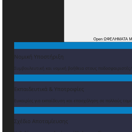
Open ΩΦΕΛΗΜΑΤΑ 
Νομική Υποστήριξη
Συμβουλευτική και νομική βοήθεια στους ποδοσφαιριστές
Εκπαιδευτικά & Υποτροφίες
Ευκαιρίες για εκπαίδευση και επασχόληση σε πολλούς τομε
Σχέδιο Αποταμίευσης