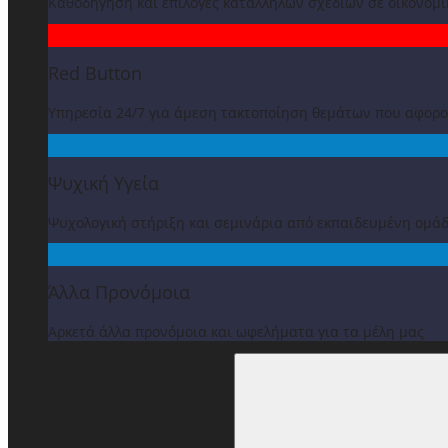
Καθοδήγηση και επιλογές κατάλληλων σχεδίων σε οικονομ
Red Button
Υπηρεσία 24/7 για άμεση τακτοποίηση θεμάτων που αφορ
Ψυχική Υγεία
Ψυχολογική στήριξη και σεμινάρια από εκπαιδευμένη ομά
Άλλα Προνόμοια
Αρκετά άλλα προνόμοια και ωφελήματα για τα μέλη μας