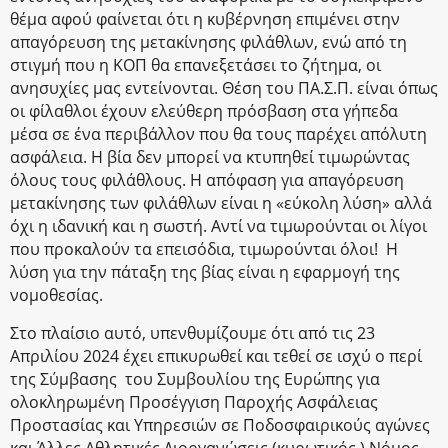
θέμα αφού φαίνεται ότι η κυβέρνηση επιμένει στην
απαγόρευση της μετακίνησης φιλάθλων, ενώ από τη
στιγμή που η ΚΟΠ θα επανεξετάσει το ζήτημα, οι
ανησυχίες μας εντείνονται. Θέση του ΠΑ.Σ.Π. είναι όπως
οι φίλαθλοι έχουν ελεύθερη πρόσβαση στα γήπεδα
μέσα σε ένα περιβάλλον που θα τους παρέχει απόλυτη
ασφάλεια. Η βία δεν μπορεί να κτυπηθεί τιμωρώντας
όλους τους φιλάθλους. Η απόφαση για απαγόρευση
μετακίνησης των φιλάθλων είναι η «εύκολη λύση» αλλά
όχι η ιδανική και η σωστή. Αντί να τιμωρούνται οι λίγοι
που προκαλούν τα επεισόδια, τιμωρούνται όλοι! Η
λύση για την πάταξη της βίας είναι η εφαρμογή της
νομοθεσίας.
Στο πλαίσιο αυτό, υπενθυμίζουμε ότι από τις 23
Απριλίου 2024 έχει επικυρωθεί και τεθεί σε ισχύ ο περί
της Σύμβασης του Συμβουλίου της Ευρώπης για
ολοκληρωμένη Προσέγγιση Παροχής Ασφάλειας
Προστασίας και Υπηρεσιών σε Ποδοσφαιρικούς αγώνες
και Άλλες Αθλητικές Διοργανώσεις (κυρωτικός ) Νόμος