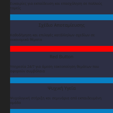
Ευκαιρίες για εκπαίδευση και επασχόληση σε πολλούς
τομείς
Σχέδιο Αποταμίευσης
Καθοδήγηση και επιλογές κατάλληλων σχεδίων σε
οικονομικά θέματα
Red Button
Υπηρεσία 24/7 για άμεση τακτοποίηση θεμάτων που
αφορούν συμβόλαια
Ψυχική Υγεία
Ψυχολογική στήριξη και σεμινάρια από εκπαιδευμένη
ομάδα