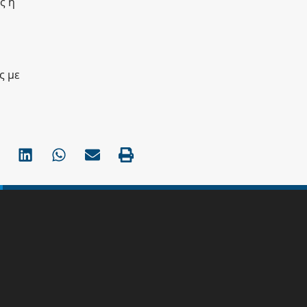
ς η
ς με